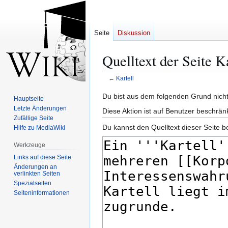
Seite
Diskussion
Quelltext der Seite K
←
Kartell
Zur
Zur
Du bist aus dem folgenden Grund nicht 
Hauptseite
Navigation
Suche
Letzte Änderungen
Diese Aktion ist auf Benutzer beschrän
springen
springen
Zufällige Seite
Du kannst den Quelltext dieser Seite b
Hilfe zu MediaWiki
Werkzeuge
Links auf diese Seite
Änderungen an
verlinkten Seiten
Spezialseiten
Seiten­­informationen