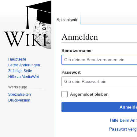
Spezialseite
Anmelden
Benutzername
Zur
Zur
Navigation
Suche
Hauptseite
springen
springen
Letzte Änderungen
Zufällige Seite
Passwort
Hilfe zu MediaWiki
Werkzeuge
Angemeldet bleiben
Spezialseiten
Druckversion
Anmeld
Hilfe beim A
Passwort ver