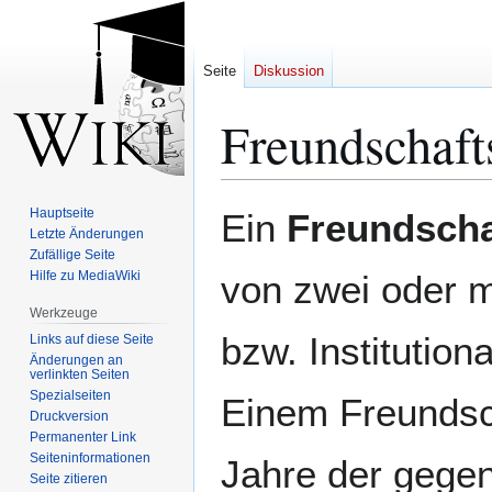
Seite
Diskussion
Freundschaft
Zur
Zur
Hauptseite
Ein
Freundscha
Navigation
Suche
Letzte Änderungen
Zufällige Seite
springen
springen
Hilfe zu MediaWiki
von zwei oder 
Werkzeuge
bzw. Institution
Links auf diese Seite
Änderungen an
verlinkten Seiten
Spezialseiten
Einem Freundsch
Druckversion
Permanenter Link
Seiten­­informationen
Jahre der gegen
Seite zitieren