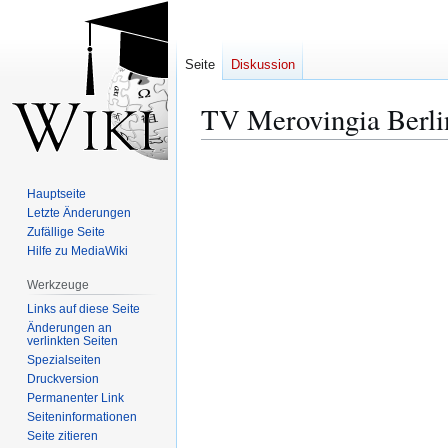
Seite
Diskussion
TV Merovingia Berli
Zur
Zur
Navigation
Suche
Hauptseite
springen
springen
Letzte Änderungen
Zufällige Seite
Hilfe zu MediaWiki
Werkzeuge
Links auf diese Seite
Änderungen an
verlinkten Seiten
Spezialseiten
Druckversion
Permanenter Link
Seiten­­informationen
Seite zitieren